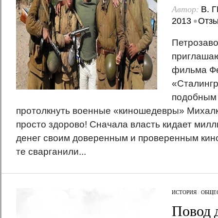
Автор:
В. 
•
2013
Отзы
Петрозаво
приглашаю
фильма Ф
«Сталингр
подобным 
протолкнуть военные «киношедевры» Михал
просто здорово! Сначала власть кидает мил
денег своим доверенным и проверенным кин
те сварганили...
ИСТОРИЯ
/
ОБЩЕ
Повод 