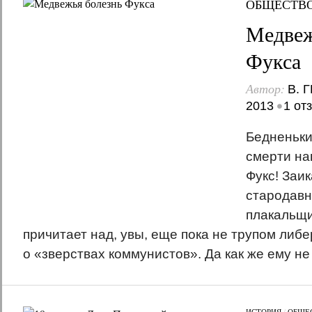
ОБЩЕСТВ
Медвеж
Фукса
Автор:
В. 
•
2013
1 от
Бедненьки
смерти на
Фукс! Заик
стародавн
плакальщи
причитает над, увы, еще пока не трупом ли
о «зверствах коммунистов». Да как же ему не 
ИСТОРИЯ
/
ОБЩЕ