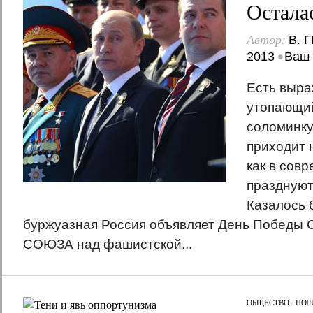
Остала
Автор:
В. 
•
2013
Ваш 
Есть выра
утопающий
соломинку
приходит н
как в сов
празднуют
Казалось б
буржуазная Россия объявляет День Побед
СОЮЗА над фашистской...
ОБЩЕСТВО
/
ПОЛ