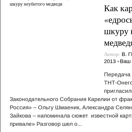
Как ка
«едрос
шкуру 
медвед
Автор:
В. 
•
2013
Ваш 
Передача
ТНТ-Онего
пригласил
Законодательного Собрания Карелии от фра
Россия» – Ольгу Шмаеник, Александра Селян
Зайкова – напоминала сюжет известной кар
привале» Разговор шел о...