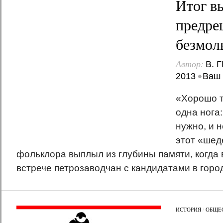
Итог в
предре
безмол
Автор:
В. 
•
2013
Ваш 
«Хорошо т
одна нога:
нужно, и н
этот «шед
фольклора выплыл из глубины памяти, когда
встрече петрозаводчан с кандидатами в город
ИСТОРИЯ
/
ОБЩЕ